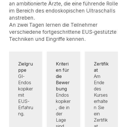
an ambitionierte Ärzte, die eine führende Rolle
im Bereich des endoskopischen Ultraschalls
anstreben.
An zwei Tagen lernen die Teilnehmer
verschiedene fortgeschrittene EUS-gestützte
Techniken und Eingriffe kennen.
Zielgru
Kriteri
Zertifik
ppe
en für
at
GI-
die
Am
Endos
Bewer
Ende
kopiker
bung
des
mit
Endos
Kurses
EUS-
kopiker
erhalte
Erfahru
, die in
n Sie
ng.
der
ein
Lage
Zertifik
sind,
at.