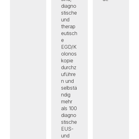
diagno
stische
und
therap
eutisch
e
EGD/K
olonos
kopie
durchz
uführe
n und
selbstä
ndig
mehr
als 100
diagno
stische
EUS-
und