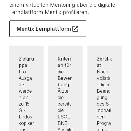
einem virtuellen Mentoring über die digitale
Lernplattform Mentix profitieren.
Mentix Lernplattform
Zielgru
Kriteri
Zertifik
ppe
en für
at
Pro
die
Nach
Ausga
Bewer
vollstä
be
bung
ndiger
werde
Ärzte,
Beendi
n bis
die
gung
zu 15
bereits
des 6-
GI-
die
monati
Endos
ESGE
gen
kopiker
BNE-
Progra
aus
Ausbild
mms