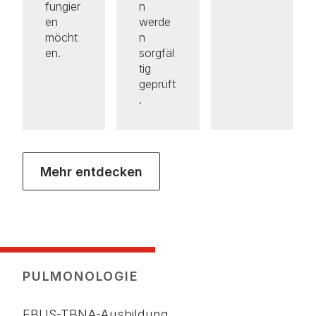
fungier
n
en
werde
möcht
n
en.
sorgfäl
tig
geprüft
.
Mehr entdecken
PULMONOLOGIE
EBUS-TBNA-Ausbildung