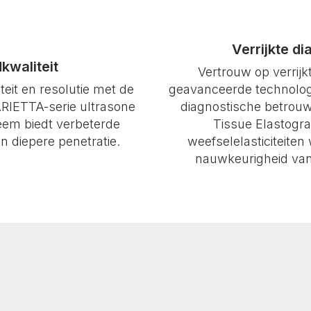
Verrijkte d
waliteit
Vertrouw op verrij
eit en resolutie met de
geavanceerde technolog
ARIETTA-serie ultrasone
diagnostische betrouw
eem biedt verbeterde
Tissue Elastogr
n diepere penetratie.
weefselelasticiteite
nauwkeurigheid van