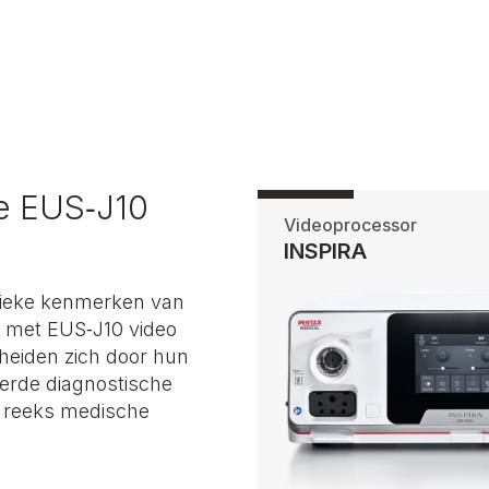
e EUS‑J10
Videoprocessor
INSPIRA
unieke kenmerken van
 met EUS‑J10 video
heiden zich door hun
erde diagnostische
n reeks medische