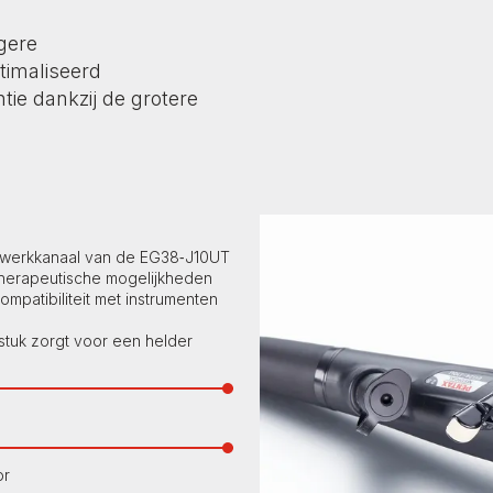
gere
timaliseerd
tie dankzij de grotere
 werkkanaal van de EG38‑J10UT
therapeutische mogelijkheden
ompatibiliteit met instrumenten
stuk zorgt voor een helder
or