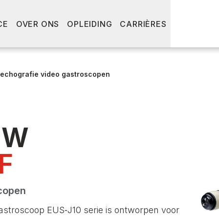
CE
OVER ONS
OPLEIDING
CARRIÈRES
echografie video gastroscopen
UW
F
scopen
stroscoop EUS‑J10 serie is ontworpen voor