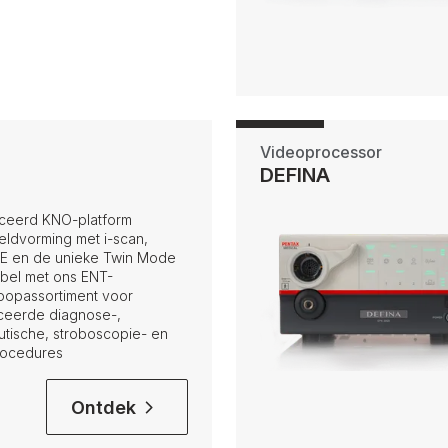
Videoprocessor
DEFINA
ceerd KNO-platform
ldvorming met i-scan,
OE en de unieke Twin Mode
bel met ons ENT-
opassortiment voor
eerde diagnose-,
utische, stroboscopie- en
rocedures
Ontdek