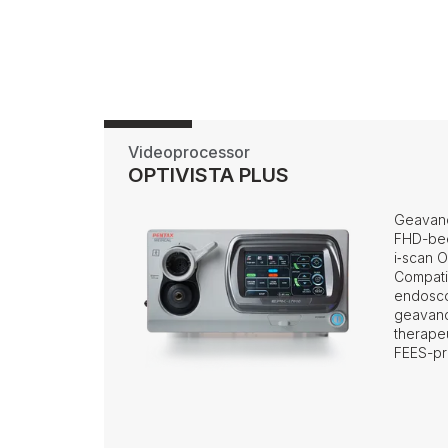
Videoprocessor
OPTIVISTA PLUS
Geavan
FHD-bee
i‑scan 
Compati
endosco
geavanc
therape
FEES-p