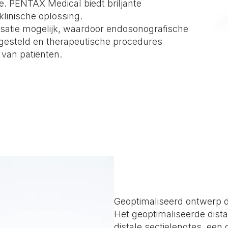
re. PENTAX Medical biedt briljante
klinische oplossing.
isatie mogelijk, waardoor endosonografische
esteld en therapeutische procedures
van patiënten.
Geoptimaliseerd ontwerp di
Het geoptimaliseerde dista
distale sectielengtes, een 