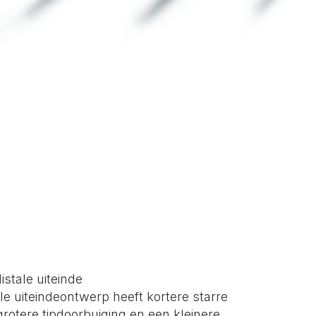
stale uiteinde
le uiteindeontwerp heeft kortere starre
grotere tipdoorbuiging en een kleinere